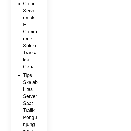
Cloud
Server
untuk
E-
Comm
erce:
Solusi
Transa
ksi
Cepat
Tips
Skalab
ilitas
Server
Saat
Trafik
Pengu
njung