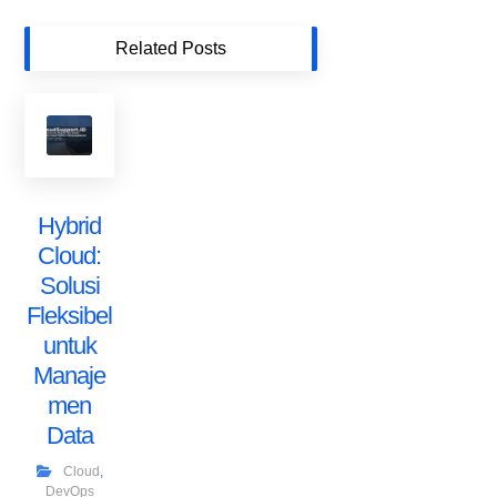
Related Posts
Hybrid
Cloud:
Solusi
Fleksibel
untuk
Manaje
men
Data
Cloud
,
DevOps