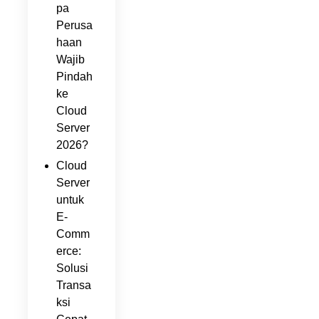
pa
Perusa
haan
Wajib
Pindah
ke
Cloud
Server
2026?
Cloud
Server
untuk
E-
Comm
erce:
Solusi
Transa
ksi