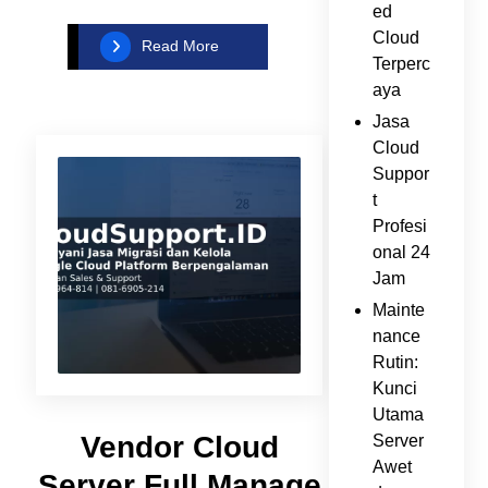
ed
Cloud
Read More
Terperc
aya
Jasa
Cloud
Suppor
t
Profesi
onal 24
Jam
Mainte
nance
Rutin:
Kunci
Utama
Vendor Cloud
Server
Awet
Server Full Manage