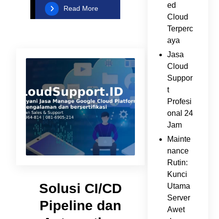
ed
Read More
Cloud
Terperc
aya
Jasa
Cloud
Suppor
t
Profesi
onal 24
Jam
Mainte
nance
Rutin:
Kunci
Solusi CI/CD
Utama
Server
Pipeline dan
Awet