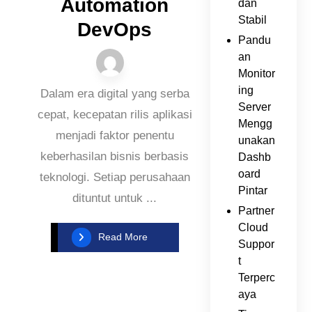
Automation
dan
Stabil
DevOps
Pandu
an
Monitor
ing
Dalam era digital yang serba
Server
cepat, kecepatan rilis aplikasi
Mengg
menjadi faktor penentu
unakan
keberhasilan bisnis berbasis
Dashb
oard
teknologi. Setiap perusahaan
Pintar
dituntut untuk ...
Partner
Cloud
Read More
Suppor
t
Terperc
aya