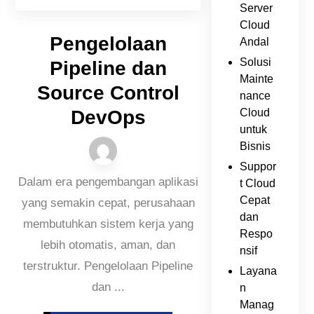
Server
Cloud
Pengelolaan
Andal
Solusi
Pipeline dan
Mainte
Source Control
nance
DevOps
Cloud
untuk
Bisnis
Suppor
Dalam era pengembangan aplikasi
t Cloud
Cepat
yang semakin cepat, perusahaan
dan
membutuhkan sistem kerja yang
Respo
lebih otomatis, aman, dan
nsif
terstruktur. Pengelolaan Pipeline
Layana
dan ...
n
Manag