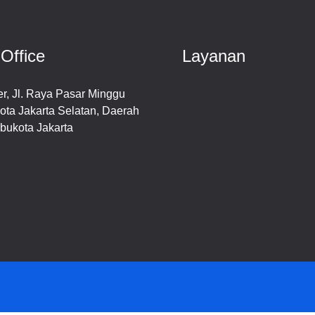
Office
Layanan
r, Jl. Raya Pasar Minggu
GCP Manage Solution
ota Jakarta Selatan, Daerah
GCP Migration Solution
bukota Jakarta
DevOps Solution
Cloud Optimization
Cloud Architecture Soluti