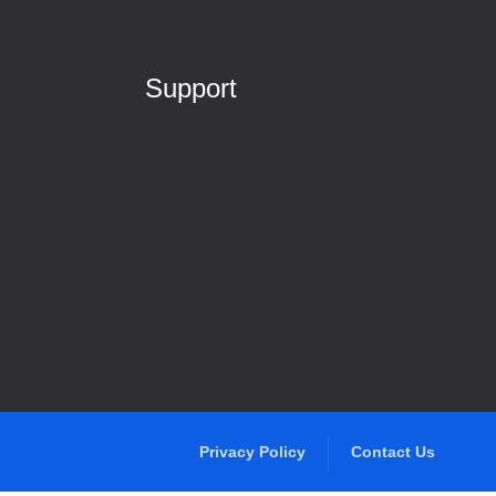
Support
Help Center
Contact Us
Live Chat
Terms
on
Policy
Privacy Policy
Contact Us